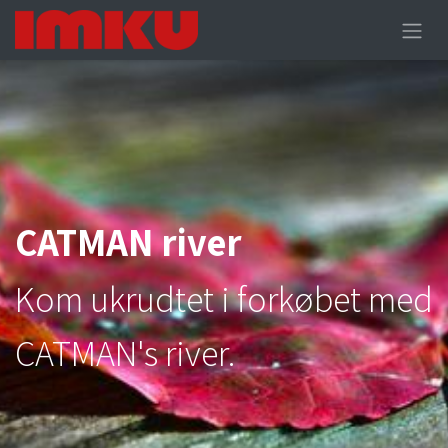
CATMAN river
Kom ukrudtet i forkøbet med
CATMAN's river.